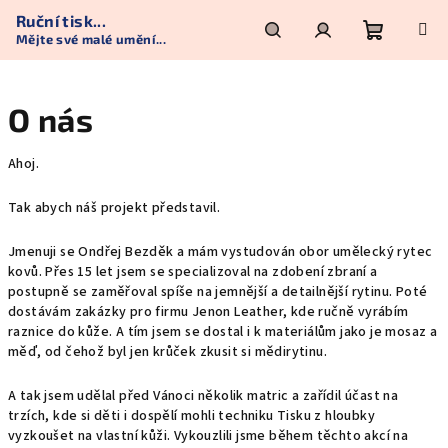
Přejít
Ruční tisk...
na
Mějte své malé umění...
obsah
Nákupní
Hledat
Přihlášení
O nás
košík
Ahoj.
Tak abych náš projekt představil.
Jmenuji se Ondřej Bezděk a mám vystudován obor umělecký rytec
kovů. Přes 15 let jsem se specializoval na zdobení zbraní a
postupně se zaměřoval spíše na jemnější a detailnější rytinu. Poté
dostávám zakázky pro firmu Jenon Leather, kde ručně vyrábím
raznice do kůže. A tím jsem se dostal i k materiálům jako je mosaz a
měď, od čehož byl jen krůček zkusit si mědirytinu.
A tak jsem udělal před Vánoci několik matric a zařídil účast na
trzích, kde si děti i dospělí mohli techniku Tisku z hloubky
vyzkoušet na vlastní kůži. Vykouzlili jsme během těchto akcí na