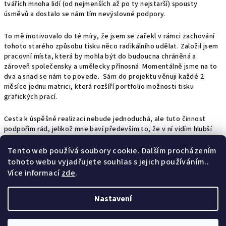
tvářích mnoha lidí (od nejmenších až po ty nejstarší) spousty
úsměvů a dostalo se nám tím nevýslovné podpory.
To mě motivovalo do té míry, že jsem se zařekl v rámci zachování
tohoto starého způsobu tisku něco radikálního udělat. Založil jsem
pracovní místa, která by mohla být do budoucna chráněná a
zároveň společensky a umělecky přínosná. Momentálně jsme na to
dva a snad se nám to povede. Sám do projektu věnuji každé 2
měsíce jednu matrici, která rozšíří portfolio možnosti tisku
grafických prací.
Cesta k úspěšné realizaci nebude jednoduchá, ale tuto činnost
podpořím rád, jelikož mne baví především to, že v ní vidím hlubší
smysl.
Tento web používá soubory cookie. Dalším procházením
A také děkuji všem, kteří si od nás zakoupili výtisk, či nás jinak
tohoto webu vyjadřujete souhlas s jejich používáním..
podpořili. Třeba i tím že nám drží palce.
Více informací
zde
.
Záznamy nebyly nalezeny...
Nastavení
Z
Copyright 2026
Ruční tisk...
. Všechna práva vyhrazena.